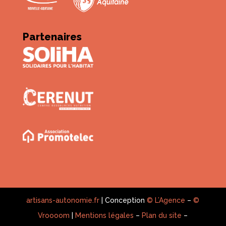
Partenaires
artisans-autonomie.fr
| Conception
© L’Agence
–
©
Vroooom
|
Mentions légales
–
Plan du site
–