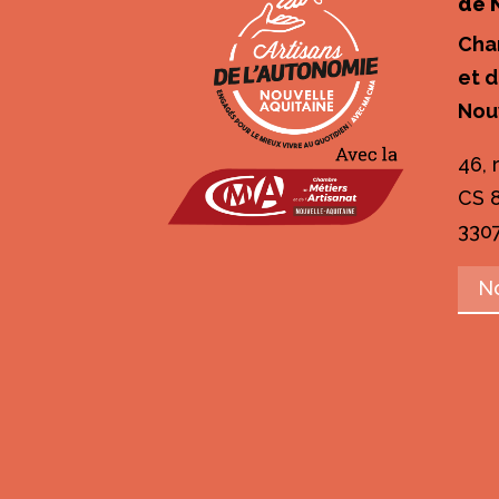
de 
Cha
et d
Nou
46, 
CS 
330
N