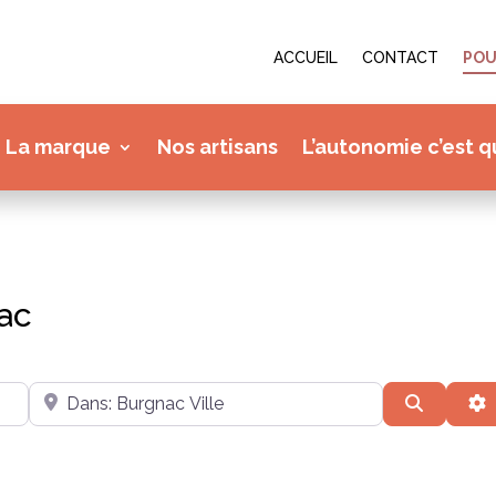
ACCUEIL
CONTACT
POU
La marque
Nos artisans
L’autonomie c’est q
nac
Près de
Recherc
A