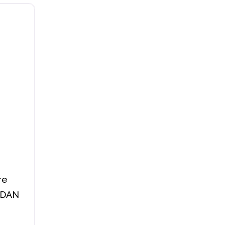
re
» DAN