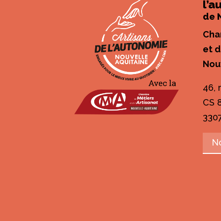
l’
de 
Cha
et d
Nou
46, 
CS 
330
N