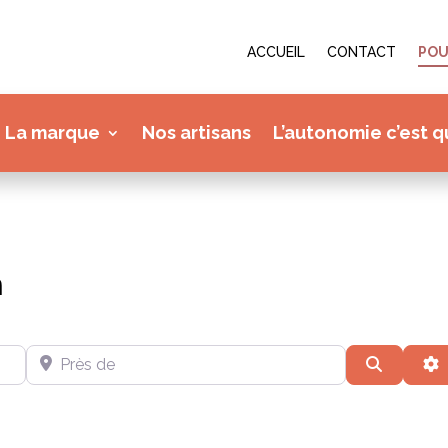
ACCUEIL
CONTACT
POU
La marque
Nos artisans
L’autonomie c’est q
n
Près de
Recherc
A