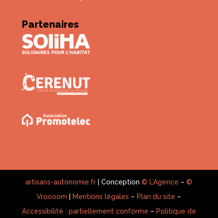
Partenaires
artisans-autonomie.fr
| Conception
© L’Agence
–
©
Vroooom
|
Mentions légales
–
Plan du site
–
Accessibilité : partiellement conforme
–
Politique de