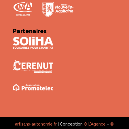
Partenaires
artisans-autonomie.fr
| Conception
© L’Agence
–
©